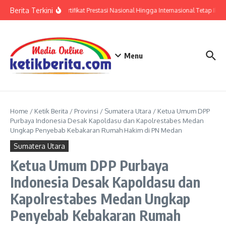
Lewati ke konten
Berita Terkini
Polri: Sertifikat Prestasi Nasional Hingga Internasional Tetap Ikut
Menu
Home
/
Ketik Berita
/
Provinsi
/
Sumatera Utara
/
Ketua Umum DPP
Purbaya Indonesia Desak Kapoldasu dan Kapolrestabes Medan
Ungkap Penyebab Kebakaran Rumah Hakim di PN Medan
Sumatera Utara
Ketua Umum DPP Purbaya
Indonesia Desak Kapoldasu dan
Kapolrestabes Medan Ungkap
Penyebab Kebakaran Rumah