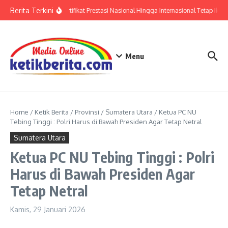
Lewati ke konten
Berita Terkini
Polri: Sertifikat Prestasi Nasional Hingga Internasional Tetap Ikuti
Menu
Home
/
Ketik Berita
/
Provinsi
/
Sumatera Utara
/
Ketua PC NU
Tebing Tinggi : Polri Harus di Bawah Presiden Agar Tetap Netral
Sumatera Utara
Ketua PC NU Tebing Tinggi : Polri
Harus di Bawah Presiden Agar
Tetap Netral
Kamis, 29 Januari 2026