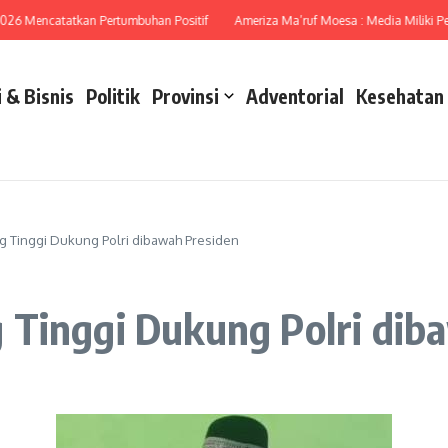
 Mencatatkan Pertumbuhan Positif
Ameriza Ma’ruf Moesa : Media Miliki Peran S
 & Bisnis
Politik
Provinsi
Adventorial
Kesehatan
g Tinggi Dukung Polri dibawah Presiden
 Tinggi Dukung Polri dib