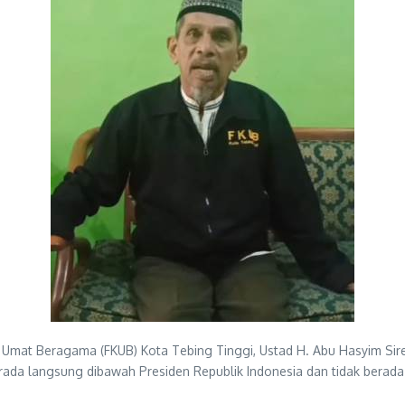
Umat Beragama (FKUB) Kota Tebing Tinggi, Ustad H. Abu Hasyim Sire
rada langsung dibawah Presiden Republik Indonesia dan tidak berada