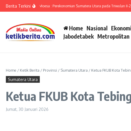
Lewati ke konten
Berita Terkini
ut Ameriza Ma’ruf Moesa : Perekonomian Sumatera Utara pada Triwulan II-2026
Home
Nasional
Ekonomi
Jabodetabek
Metropolitan
Home
/
Ketik Berita
/
Provinsi
/
Sumatera Utara
/
Ketua FKUB Kota Tebin
Sumatera Utara
Ketua FKUB Kota Tebing
Jumat, 30 Januari 2026