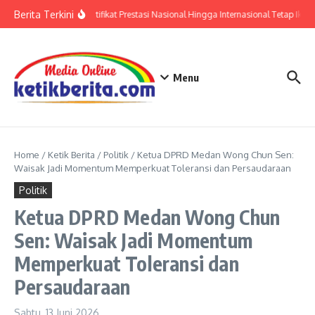
Lewati ke konten
Berita Terkini
Polri: Sertifikat Prestasi Nasional Hingga Internasional Tetap Ikuti
Menu
Home
/
Ketik Berita
/
Politik
/
Ketua DPRD Medan Wong Chun Sen:
Waisak Jadi Momentum Memperkuat Toleransi dan Persaudaraan
Politik
Ketua DPRD Medan Wong Chun
Sen: Waisak Jadi Momentum
Memperkuat Toleransi dan
Persaudaraan
Sabtu, 13 Juni 2026