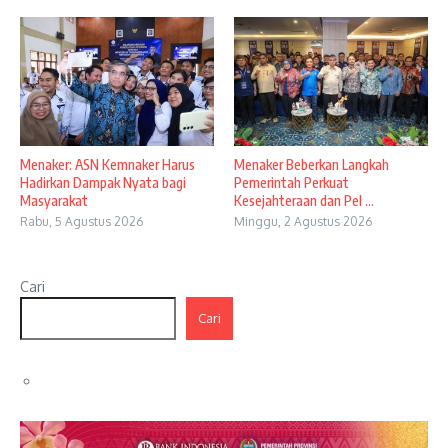
Menaker: ASN Kemnaker Harus
Menaker Beberkan Langkah
Hadirkan Dampak Nyata bagi
Pemerintah Perkuat
Masyarakat
Kesejahteraan dan Pel ...
Rabu, 5 Agustus 2026
Minggu, 2 Agustus 2026
Cari
Cari