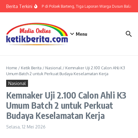
Lewati ke konten
Berita Terkini
Terkait LP di Polsek Barteng, Tiga Laporan Warga Dusun Balaka di
Menu
Home
/
Ketik Berita
/
Nasional
/
Kemnaker Uji 2.100 Calon Ahli K3
Umum Batch 2 untuk Perkuat Budaya Keselamatan Kerja
Nasional
Kemnaker Uji 2.100 Calon Ahli K3
Umum Batch 2 untuk Perkuat
Budaya Keselamatan Kerja
Selasa, 12 Mei 2026