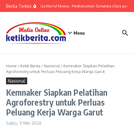
Lewati ke konten
Berita Terkini
KPwBI Sumut Ameriza Ma’ruf Moesa : Perekonomian Sumatera Utara pada Tr
Menu
Home
/
Ketik Berita
/
Nasional
/
Kemnaker Siapkan Pelatihan
Agroforestry untuk Perluas Peluang Kerja Warga Garut
Nasional
Kemnaker Siapkan Pelatihan
Agroforestry untuk Perluas
Peluang Kerja Warga Garut
Sabtu, 9 Mei 2026