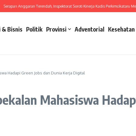
apan Anggaran Terendah, Inspektorat Soroti Kinerja Kadis Perkimcikataru Medan
 & Bisnis
Politik
Provinsi
Adventorial
Kesehatan
a Hadapi Green Jobs dan Dunia Kerja Digital
ekalan Mahasiswa Hadapi