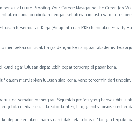
n bertajuk Future-Proofing Your Career: Navigating the Green Job Wa
njembatani dunia pendidikan dengan kebutuhan industri yang terus be
rluasan Kesempatan Kerja (Binapenta dan PKK) Kemnaker, Estiarty Ha
lu membekali diri tidak hanya dengan kemampuan akademik, tetapi j
unci agar lulusan dapat lebih cepat terserap di pasar kerja.
tif dalam menyiapkan lulusan siap kerja, yang tercermin dari tinggin
aru juga semakin meningkat. Sejumlah profesi yang banyak dibutuhk
al, pengelola media sosial, kreator konten, hingga mitra bisnis sumbe
r ke depan semakin dinamis dan tidak selalu linear. “Jangan terpaku 