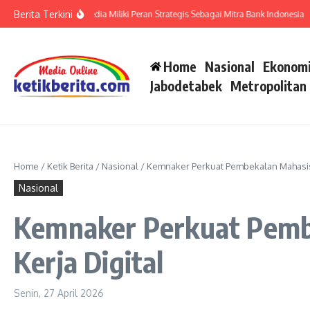
Lewati ke konten
Berita Terkini
 Ma’ruf Moesa : Media Miliki Peran Strategis Sebagai Mitra Bank Indonesia
Ser
Home
Nasional
Ekonomi
Jabodetabek
Metropolitan
Home
/
Ketik Berita
/
Nasional
/
Kemnaker Perkuat Pembekalan Mahasisw
Nasional
Kemnaker Perkuat Pemb
Kerja Digital
Senin, 27 April 2026