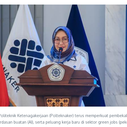
Politeknik Ketenagakerjaan (Polteknaker) terus memperkuat pembek
rdasan buatan (AI), serta peluang kerja baru di sektor green jobs (