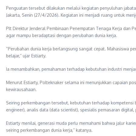
Penguatan tersebut dilakukan melalui kegiatan penyuluhan jabata
Jakarta, Senin (27/4/2026). Kegiatan ini menjadi ruang untuk me
Plt Direktur Jenderal Pembinaan Penempatan Tenaga Kerja dan Pe
agar mampu beradaptasi dengan perubahan dunia kerja.
“Perubahan dunia kerja berlangsung sangat cepat. Mahasiswa per
belajar,” ujar Estiarty.
Ia menambahkan, pemahaman terhadap kebutuhan industri menjadi k
Menurut Estiarty, Polteknaker selama ini menunjukkan capaian posi
kewirausahaan.
Seiring perkembangan tersebut, kebutuhan terhadap kompetensi b
engineer), analis data (data scientist), spesialis pemasaran digit
Estiarty menilai, generasi muda perlu memahami bahwa jalur karie
seiring perkembangan dunia kerja,” katanya.