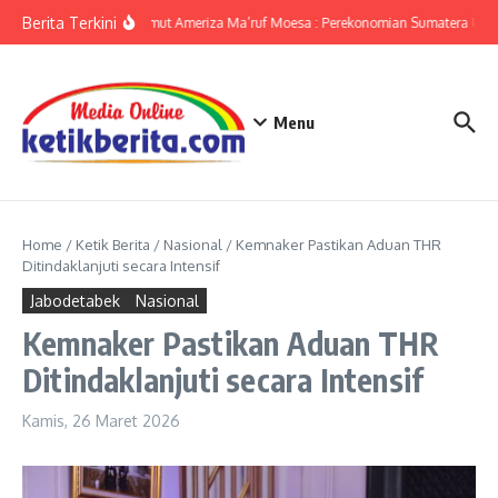
Lewati ke konten
Berita Terkini
KPwBI Sumut Ameriza Ma’ruf Moesa : Perekonomian Sumatera Utara
Menu
Home
/
Ketik Berita
/
Nasional
/
Kemnaker Pastikan Aduan THR
Ditindaklanjuti secara Intensif
Jabodetabek
Nasional
Kemnaker Pastikan Aduan THR
Ditindaklanjuti secara Intensif
Kamis, 26 Maret 2026