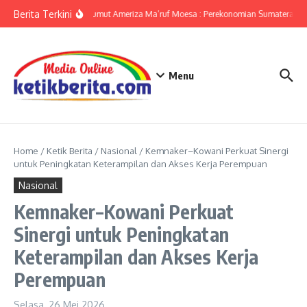
Lewati ke konten
Berita Terkini
KPwBI Sumut Ameriza Ma’ruf Moesa : Perekonomian Sumatera Utar
Menu
Home
/
Ketik Berita
/
Nasional
/
Kemnaker–Kowani Perkuat Sinergi
untuk Peningkatan Keterampilan dan Akses Kerja Perempuan
Nasional
Kemnaker–Kowani Perkuat
Sinergi untuk Peningkatan
Keterampilan dan Akses Kerja
Perempuan
Selasa, 26 Mei 2026