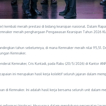
) kembali meraih prestasi di bidang kearsipan nasional. Dalam Rapa
, Kemnaker meraih penghargaan Pengawasan Kearsipan Tahun 2026 Kla
andingkan tahun sebelumnya, di mana Kemnaker meraih nilai 95,51. D
gkungan Kemnaker.
nderal Kemnaker, Cris Kuntadi, pada Rabu (20/5/2026) di Kantor ANRI
apaian ini merupakan hasil kerja kolektif seluruh jajaran dalam mem
ipan di Kemnaker. Ini adalah hasil kerja bersama seluruh unit dalam m
 reformasi birokrasi, khususnya dalam mendukung percepatan layanan