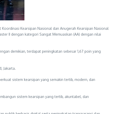
t Koordinasi Kearsipan Nasional dan Anugerah Kearsipan Nasional
ster II dengan kategori Sangat Memuaskan (AA) dengan nilai
engan demikian, terdapat peningkatan sebesar 1,67 poin yang
, Jakarta.
perkuat sistem kearsipan yang semakin tertib, modern, dan
embangun sistem kearsipan yang tertib, akuntabel, dan
 publik berbasis digital serta peningkatan transparansi dan