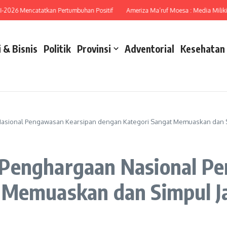
6 Mencatatkan Pertumbuhan Positif
Ameriza Ma’ruf Moesa : Media Miliki Peran
 & Bisnis
Politik
Provinsi
Adventorial
Kesehatan
asional Pengawasan Kearsipan dengan Kategori Sangat Memuaskan dan Sim
 Penghargaan Nasional P
 Memuaskan dan Simpul Ja