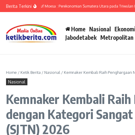
Lewati ke konten
Berita Terkini
umut Ameriza Ma’ruf Moesa : Perekonomian Sumatera Utara pada Triwulan II-202
Home
Nasional
Ekonomi
Jabodetabek
Metropolitan
Home
/
Ketik Berita
/
Nasional
/
Kemnaker Kembali Raih Penghargaan N
Nasional
Kemnaker Kembali Raih
dengan Kategori Sangat
(SJTN) 2026