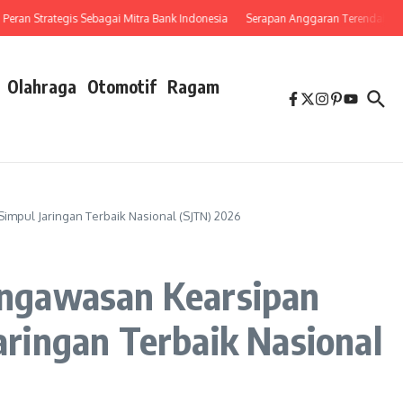
 Strategis Sebagai Mitra Bank Indonesia
Serapan Anggaran Terendah, Inspektor
Olahraga
Otomotif
Ragam
pul Jaringan Terbaik Nasional (SJTN) 2026
engawasan Kearsipan
ringan Terbaik Nasional