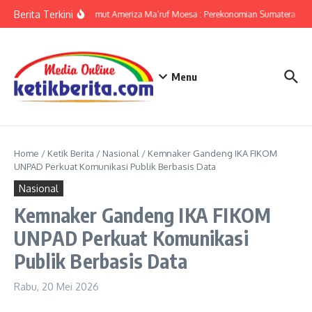
Lewati ke konten
Berita Terkini
KPwBI Sumut Ameriza Ma’ruf Moesa : Perekonomian Sumatera Utar
Menu
Home
/
Ketik Berita
/
Nasional
/
Kemnaker Gandeng IKA FIKOM
UNPAD Perkuat Komunikasi Publik Berbasis Data
Nasional
Kemnaker Gandeng IKA FIKOM
UNPAD Perkuat Komunikasi
Publik Berbasis Data
Rabu, 20 Mei 2026