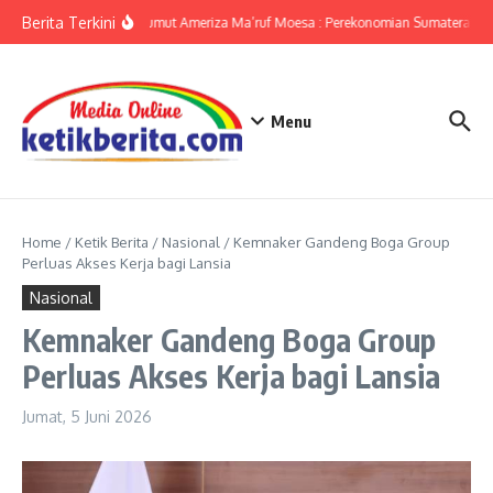
Lewati ke konten
Berita Terkini
KPwBI Sumut Ameriza Ma’ruf Moesa : Perekonomian Sumatera Utar
Menu
Home
/
Ketik Berita
/
Nasional
/
Kemnaker Gandeng Boga Group
Perluas Akses Kerja bagi Lansia
Nasional
Kemnaker Gandeng Boga Group
Perluas Akses Kerja bagi Lansia
Jumat, 5 Juni 2026