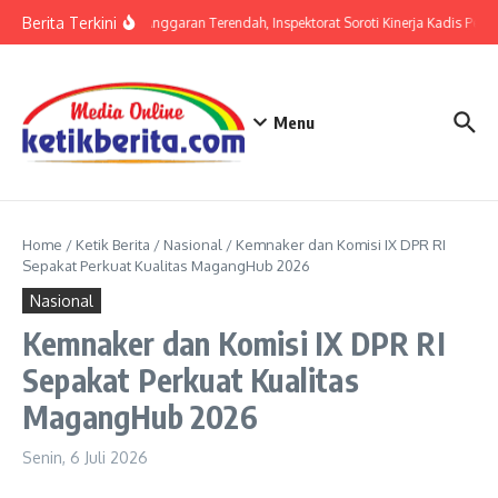
Lewati ke konten
Berita Terkini
Serapan Anggaran Terendah, Inspektorat Soroti Kinerja Kadis Perk
Menu
Home
/
Ketik Berita
/
Nasional
/
Kemnaker dan Komisi IX DPR RI
Sepakat Perkuat Kualitas MagangHub 2026
Nasional
Kemnaker dan Komisi IX DPR RI
Sepakat Perkuat Kualitas
MagangHub 2026
Senin, 6 Juli 2026