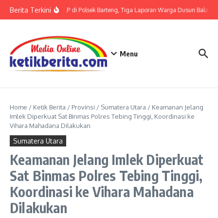
Lewati ke konten
Berita Terkini
Terkait LP di Polsek Barteng, Tiga Laporan Warga Dusun Balaka di
Menu
Home
/
Ketik Berita
/
Provinsi
/
Sumatera Utara
/
Keamanan Jelang
Imlek Diperkuat Sat Binmas Polres Tebing Tinggi, Koordinasi ke
Vihara Mahadana Dilakukan
Sumatera Utara
Keamanan Jelang Imlek Diperkuat
Sat Binmas Polres Tebing Tinggi,
Koordinasi ke Vihara Mahadana
Dilakukan