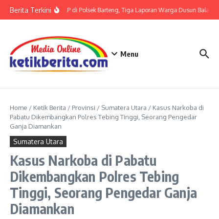
Lewati ke konten
Berita Terkini
Terkait LP di Polsek Barteng, Tiga Laporan Warga Dusun Balaka di
Menu
Home
/
Ketik Berita
/
Provinsi
/
Sumatera Utara
/
Kasus Narkoba di
Pabatu Dikembangkan Polres Tebing Tinggi, Seorang Pengedar
Ganja Diamankan
Sumatera Utara
Kasus Narkoba di Pabatu
Dikembangkan Polres Tebing
Tinggi, Seorang Pengedar Ganja
Diamankan