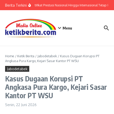
Lewati ke konten
Berita Terkini
Polri: Sertifikat Prestasi Nasional Hingga Internasional Tetap Ikuti
Menu
Home
/
Ketik Berita
/
Jabodetabek
/
Kasus Dugaan Korupsi PT
Angkasa Pura Kargo, Kejari Sasar Kantor PT WSU
Jabodetabek
Kasus Dugaan Korupsi PT
Angkasa Pura Kargo, Kejari Sasar
Kantor PT WSU
Senin, 22 Juni 2026