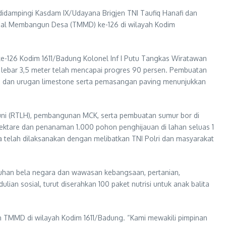
 didampingi Kasdam IX/Udayana Brigjen TNI Taufiq Hanafi dan
ggal Membangun Desa (TMMD) ke-126 di wilayah Kodim
-126 Kodim 1611/Badung Kolonel Inf I Putu Tangkas Wiratawan
 lebar 3,5 meter telah mencapai progres 90 persen. Pembuatan
tan dan urugan limestone serta pemasangan paving menunjukkan
 Huni (RTLH), pembangunan MCK, serta pembuatan sumur bor di
ektare dan penanaman 1.000 pohon penghijauan di lahan seluas 1
 telah dilaksanakan dengan melibatkan TNI Polri dan masyarakat
uluhan bela negara dan wawasan kebangsaan, pertanian,
ian sosial, turut diserahkan 100 paket nutrisi untuk anak balita
n TMMD di wilayah Kodim 1611/Badung. “Kami mewakili pimpinan