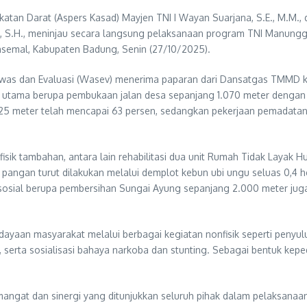
atan Darat (Aspers Kasad) Mayjen TNI I Wayan Suarjana, S.E., M.M.,
ra, S.H., meninjau secara langsung pelaksanaan program TNI Manun
nsemal, Kabupaten Badung, Senin (27/10/2025).
was dan Evaluasi (Wasev) menerima paparan dari Dansatgas TMMD ke
an utama berupa pembukaan jalan desa sepanjang 1.070 meter dengan
g 825 meter telah mencapai 63 persen, sedangkan pekerjaan pemada
fisik tambahan, antara lain rehabilitasi dua unit Rumah Tidak Layak
angan turut dilakukan melalui demplot kebun ubi ungu seluas 0,4 h
 sosial berupa pembersihan Sungai Ayung sepanjang 2.000 meter juga
dayaan masyarakat melalui berbagai kegiatan nonfisik seperti peny
erta sosialisasi bahaya narkoba dan stunting. Sebagai bentuk kepedul
angat dan sinergi yang ditunjukkan seluruh pihak dalam pelaksanaa