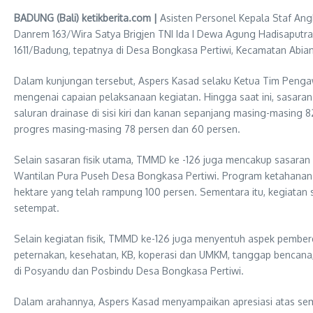
BADUNG (Bali) ketikberita.com |
Asisten Personel Kepala Staf Angk
Danrem 163/Wira Satya Brigjen TNI Ida I Dewa Agung Hadisaput
1611/Badung, tepatnya di Desa Bongkasa Pertiwi, Kecamatan Abia
Dalam kunjungan tersebut, Aspers Kasad selaku Ketua Tim Penga
mengenai capaian pelaksanaan kegiatan. Hingga saat ini, sasar
saluran drainase di sisi kiri dan kanan sepanjang masing-masin
progres masing-masing 78 persen dan 60 persen.
Selain sasaran fisik utama, TMMD ke -126 juga mencakup sasaran 
Wantilan Pura Puseh Desa Bongkasa Pertiwi. Program ketahanan p
hektare yang telah rampung 100 persen. Sementara itu, kegiatan
setempat.
Selain kegiatan fisik, TMMD ke-126 juga menyentuh aspek pember
peternakan, kesehatan, KB, koperasi dan UMKM, tanggap bencana, s
di Posyandu dan Posbindu Desa Bongkasa Pertiwi.
Dalam arahannya, Aspers Kasad menyampaikan apresiasi atas sem