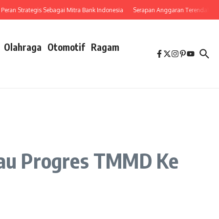
 Strategis Sebagai Mitra Bank Indonesia
Serapan Anggaran Terendah, Inspektor
Olahraga
Otomotif
Ragam
jau Progres TMMD Ke