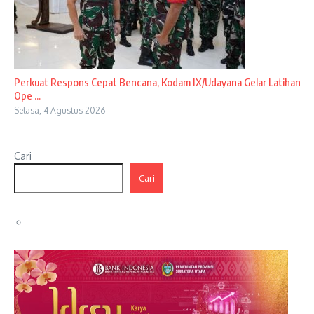
Perkuat Respons Cepat Bencana, Kodam IX/Udayana Gelar Latihan
Ope ...
Selasa, 4 Agustus 2026
Cari
Cari