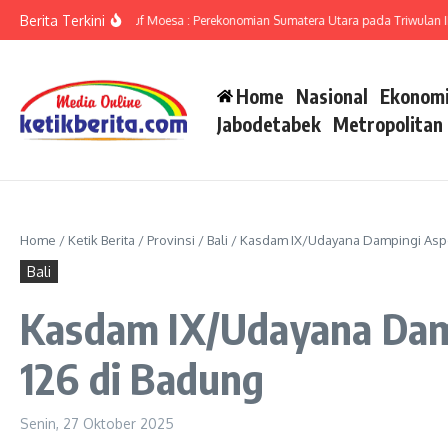
Lewati ke konten
Berita Terkini
mut Ameriza Ma’ruf Moesa : Perekonomian Sumatera Utara pada Triwulan II-202
Home
Nasional
Ekonomi
Jabodetabek
Metropolitan
Home
/
Ketik Berita
/
Provinsi
/
Bali
/
Kasdam IX/Udayana Dampingi Aspe
Bali
Kasdam IX/Udayana Dam
126 di Badung
Senin, 27 Oktober 2025