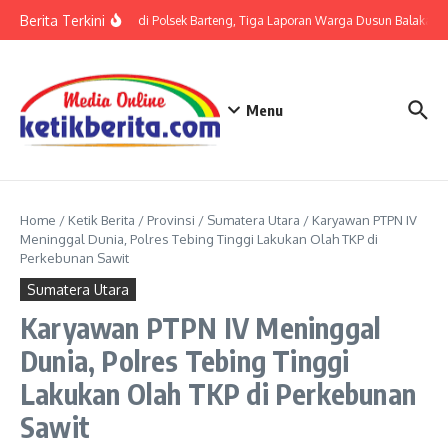
Lewati ke konten
Berita Terkini
Terkait LP di Polsek Barteng, Tiga Laporan Warga Dusun Balaka di 
Menu
Home
/
Ketik Berita
/
Provinsi
/
Sumatera Utara
/
Karyawan PTPN IV
Meninggal Dunia, Polres Tebing Tinggi Lakukan Olah TKP di
Perkebunan Sawit
Sumatera Utara
Karyawan PTPN IV Meninggal
Dunia, Polres Tebing Tinggi
Lakukan Olah TKP di Perkebunan
Sawit