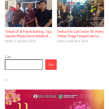
Terkait LP di Polsek Barteng, Tiga
Terima Info Call Center 110, Polres
Laporan Warga Dusun Balaka di ...
Tebing Tinggi Tangani Laka La ...
Kamis, 6 Agustus 2026
Kamis, 6 Agustus 2026
Cari
Cari