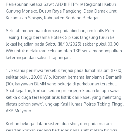
Perkebunan Kelapa Sawit AFD III PTPN IV Regional I Kebun
Gunung Monako, Dusun Raya Panglong, Desa Damak Urat
Kecamatan Sipispis, Kabupaten Serdang Bedagai.
Setelah menerima informasi pada dini hari, tim Inafis Polres
Tebing Tinggi bersama Polsek Sipispis langsung turun ke
lokasi kejadian pada Sabtu (18/10/2025) sekitar pukul 03.00
Wib untuk melakukan cek dan olah TKP serta mengumpulkan
keterangan dari saksi di lapangan.
“Diketahui peristiwa tersebut terjadi pada Jumat malam (17/10)
sekitar pukul 20.00 Wib. Korban bernama Janpiannis Damanik
(30), karyawan BUMN yang bekerja di perkebunan tersebut.
Saat kejadian, korban sedang mengegrek buah kelapa sawit
ketika diduga tersengat arus listrik dari kabel yang melintang
diatas pohon sawit”, ungkap Kasi Humas Polres Tebing Tinggi,
AKP Mulyono.
Korban bekerja dalam sistem dua shift, dan pada malam
kejadian korban sedang bertugas pada shift malam hingga