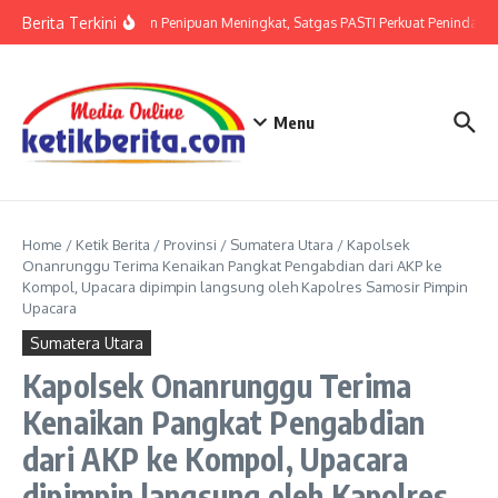
Lewati ke konten
Berita Terkini
Ancaman Penipuan Meningkat, Satgas PASTI Perkuat Penindakan
Menu
Home
/
Ketik Berita
/
Provinsi
/
Sumatera Utara
/
Kapolsek
Onanrunggu Terima Kenaikan Pangkat Pengabdian dari AKP ke
Kompol, Upacara dipimpin langsung oleh Kapolres Samosir Pimpin
Upacara
Sumatera Utara
Kapolsek Onanrunggu Terima
Kenaikan Pangkat Pengabdian
dari AKP ke Kompol, Upacara
dipimpin langsung oleh Kapolres