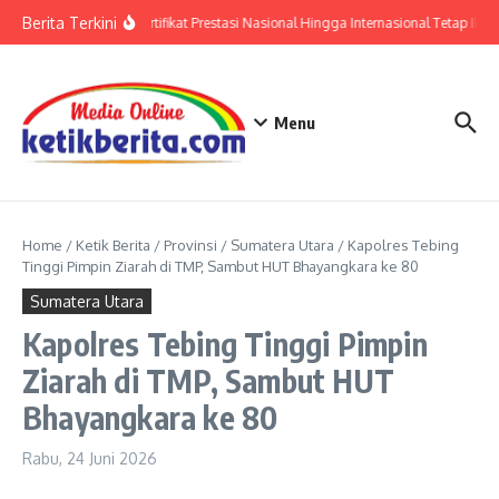
Lewati ke konten
Berita Terkini
Polri: Sertifikat Prestasi Nasional Hingga Internasional Tetap Ikut
Menu
Home
/
Ketik Berita
/
Provinsi
/
Sumatera Utara
/
Kapolres Tebing
Tinggi Pimpin Ziarah di TMP, Sambut HUT Bhayangkara ke 80
Sumatera Utara
Kapolres Tebing Tinggi Pimpin
Ziarah di TMP, Sambut HUT
Bhayangkara ke 80
Rabu, 24 Juni 2026