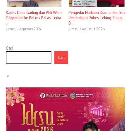
Kades Desa Gading dan Ahli Waris
Pengedar Narkoba Diamankan Sat
Dilaporkan ke PoLres PaLas Terka
Resnarkoba Polres Tebing Tinggi,
...
B ...
Jumat, 7 Agustus 2026
Jumat, 7 Agustus 2026
Cari
Cari