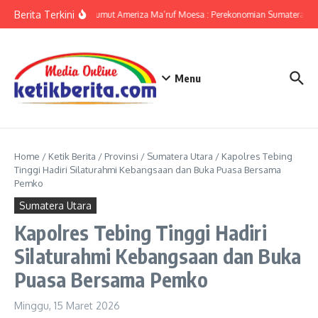
Lewati ke konten
Berita Terkini
KPwBI Sumut Ameriza Ma’ruf Moesa : Perekonomian Sumatera Uta
Menu
Home
/
Ketik Berita
/
Provinsi
/
Sumatera Utara
/
Kapolres Tebing
Tinggi Hadiri Silaturahmi Kebangsaan dan Buka Puasa Bersama
Pemko
Sumatera Utara
Kapolres Tebing Tinggi Hadiri
Silaturahmi Kebangsaan dan Buka
Puasa Bersama Pemko
Minggu, 15 Maret 2026