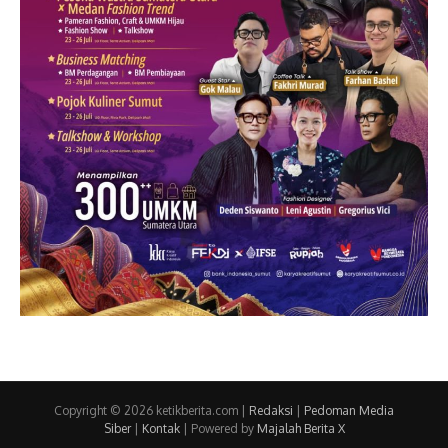
Copyright © 2026 ketikberita.com |
Redaksi
|
Pedoman Media
Siber
|
Kontak
| Powered by
Majalah Berita X