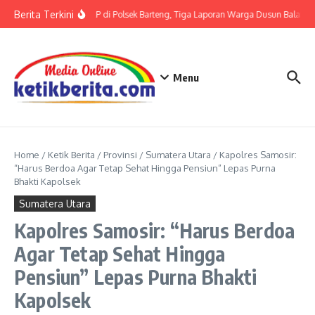
Lewati ke konten
Berita Terkini
Terkait LP di Polsek Barteng, Tiga Laporan Warga Dusun Balaka di
Menu
Home
/
Ketik Berita
/
Provinsi
/
Sumatera Utara
/
Kapolres Samosir:
“Harus Berdoa Agar Tetap Sehat Hingga Pensiun” Lepas Purna
Bhakti Kapolsek
Sumatera Utara
Kapolres Samosir: “Harus Berdoa
Agar Tetap Sehat Hingga
Pensiun” Lepas Purna Bhakti
Kapolsek