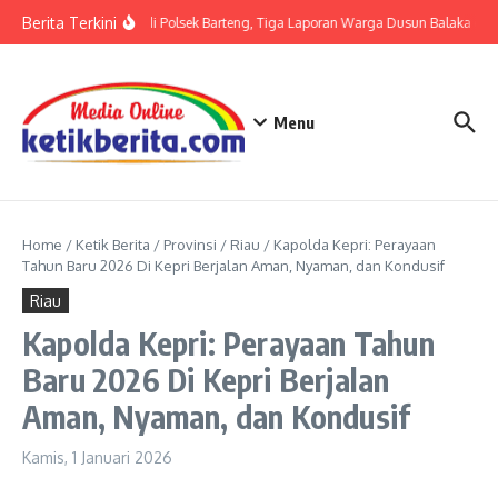
Lewati ke konten
Berita Terkini
Terkait LP di Polsek Barteng, Tiga Laporan Warga Dusun Balaka di Po
Menu
Home
/
Ketik Berita
/
Provinsi
/
Riau
/
Kapolda Kepri: Perayaan
Tahun Baru 2026 Di Kepri Berjalan Aman, Nyaman, dan Kondusif
Riau
Kapolda Kepri: Perayaan Tahun
Baru 2026 Di Kepri Berjalan
Aman, Nyaman, dan Kondusif
Kamis, 1 Januari 2026