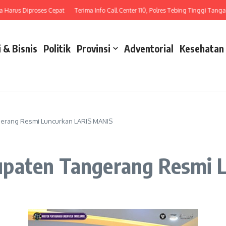
rus Diproses Cepat
Terima Info Call Center 110, Polres Tebing Tinggi Tangani La
 & Bisnis
Politik
Provinsi
Adventorial
Kesehatan
gerang Resmi Luncurkan LARIS MANIS
upaten Tangerang Resmi