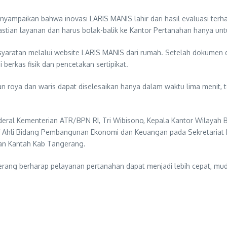
nyampaikan bahwa inovasi LARIS MANIS lahir dari hasil evaluasi ter
stian layanan dan harus bolak-balik ke Kantor Pertanahan hanya unt
yaratan melalui website LARIS MANIS dari rumah. Setelah dokumen d
 berkas fisik dan pencetakan sertipikat.
an roya dan waris dapat diselesaikan hanya dalam waktu lima menit
 Jenderal Kementerian ATR/BPN RI, Tri Wibisono, Kepala Kantor Wilaya
Staf Ahli Bidang Pembangunan Ekonomi dan Keuangan pada Sekretaria
dan Kantah Kab Tangerang.
rang berharap pelayanan pertanahan dapat menjadi lebih cepat, mud