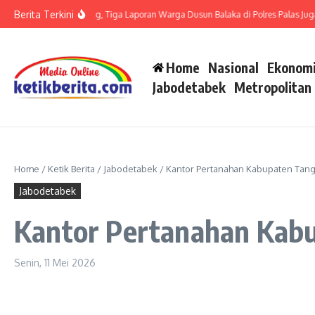
Lewati ke konten
Berita Terkini
t LP di Polsek Barteng, Tiga Laporan Warga Dusun Balaka di Polres Palas Juga Ha
Home
Nasional
Ekonomi
Jabodetabek
Metropolitan
Home
/
Ketik Berita
/
Jabodetabek
/
Kantor Pertanahan Kabupaten Tan
Jabodetabek
Kantor Pertanahan Kab
Senin, 11 Mei 2026