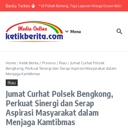
Lewati ke konten
Berita Terkini
Terkait LP di Polsek Barteng, Tiga Laporan Warga Dusun Balaka di
Menu
Home
/
Ketik Berita
/
Provinsi
/
Riau
/
Jumat Curhat Polsek
Bengkong, Perkuat Sinergi dan Serap Aspirasi Masyarakat dalam
Menjaga Kamtibmas
Riau
Jumat Curhat Polsek Bengkong,
Perkuat Sinergi dan Serap
Aspirasi Masyarakat dalam
Menjaga Kamtibmas