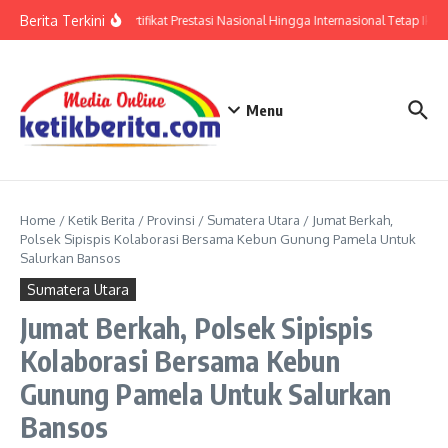
Lewati ke konten
Berita Terkini
Polri: Sertifikat Prestasi Nasional Hingga Internasional Tetap Ikuti
Menu
Home
/
Ketik Berita
/
Provinsi
/
Sumatera Utara
/
Jumat Berkah,
Polsek Sipispis Kolaborasi Bersama Kebun Gunung Pamela Untuk
Salurkan Bansos
Sumatera Utara
Jumat Berkah, Polsek Sipispis
Kolaborasi Bersama Kebun
Gunung Pamela Untuk Salurkan
Bansos