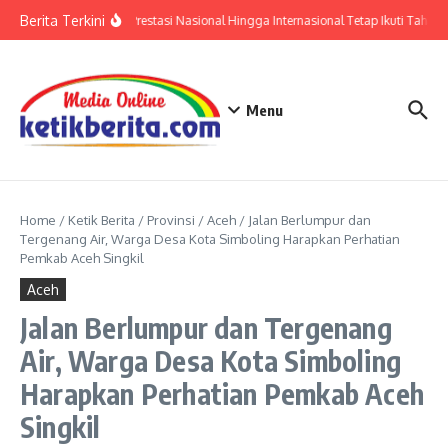
Lewati ke konten
Berita Terkini
Polri: Sertifikat Prestasi Nasional Hingga Internasional Tetap Ikuti Tahapa
Menu
Home
/
Ketik Berita
/
Provinsi
/
Aceh
/
Jalan Berlumpur dan
Tergenang Air, Warga Desa Kota Simboling Harapkan Perhatian
Pemkab Aceh Singkil
Aceh
Jalan Berlumpur dan Tergenang
Air, Warga Desa Kota Simboling
Harapkan Perhatian Pemkab Aceh
Singkil