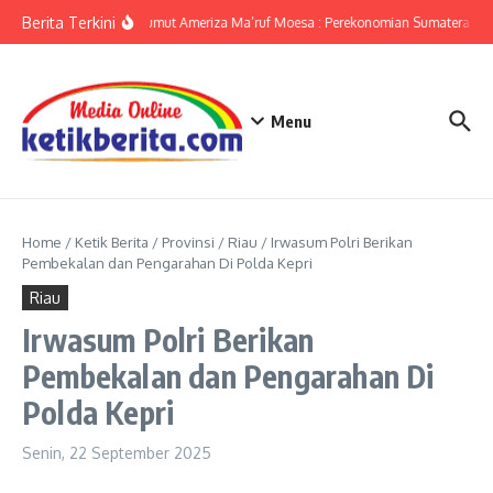
Lewati ke konten
Berita Terkini
KPwBI Sumut Ameriza Ma’ruf Moesa : Perekonomian Sumatera Utar
Menu
Home
/
Ketik Berita
/
Provinsi
/
Riau
/
Irwasum Polri Berikan
Pembekalan dan Pengarahan Di Polda Kepri
Riau
Irwasum Polri Berikan
Pembekalan dan Pengarahan Di
Polda Kepri
Senin, 22 September 2025