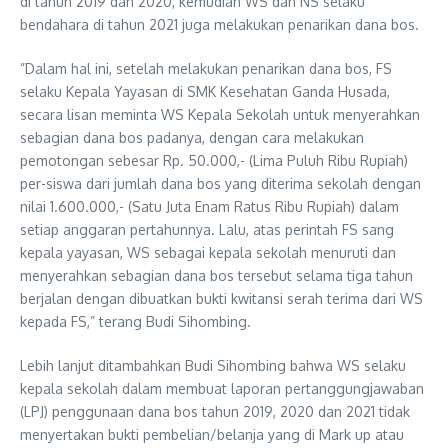
di tahun 2019 dan 2020, kemudian WS dan NS selaku
bendahara di tahun 2021 juga melakukan penarikan dana bos.
”Dalam hal ini, setelah melakukan penarikan dana bos, FS
selaku Kepala Yayasan di SMK Kesehatan Ganda Husada,
secara lisan meminta WS Kepala Sekolah untuk menyerahkan
sebagian dana bos padanya, dengan cara melakukan
pemotongan sebesar Rp. 50.000,- (Lima Puluh Ribu Rupiah)
per-siswa dari jumlah dana bos yang diterima sekolah dengan
nilai 1.600.000,- (Satu Juta Enam Ratus Ribu Rupiah) dalam
setiap anggaran pertahunnya. Lalu, atas perintah FS sang
kepala yayasan, WS sebagai kepala sekolah menuruti dan
menyerahkan sebagian dana bos tersebut selama tiga tahun
berjalan dengan dibuatkan bukti kwitansi serah terima dari WS
kepada FS,” terang Budi Sihombing.
Lebih lanjut ditambahkan Budi Sihombing bahwa WS selaku
kepala sekolah dalam membuat laporan pertanggungjawaban
(LPJ) penggunaan dana bos tahun 2019, 2020 dan 2021 tidak
menyertakan bukti pembelian/belanja yang di Mark up atau