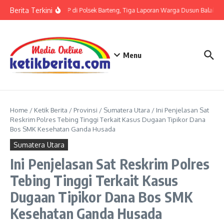
Lewati ke konten
Berita Terkini
Terkait LP di Polsek Barteng, Tiga Laporan Warga Dusun Balaka di
Menu
Home
/
Ketik Berita
/
Provinsi
/
Sumatera Utara
/
Ini Penjelasan Sat
Reskrim Polres Tebing Tinggi Terkait Kasus Dugaan Tipikor Dana
Bos SMK Kesehatan Ganda Husada
Sumatera Utara
Ini Penjelasan Sat Reskrim Polres
Tebing Tinggi Terkait Kasus
Dugaan Tipikor Dana Bos SMK
Kesehatan Ganda Husada