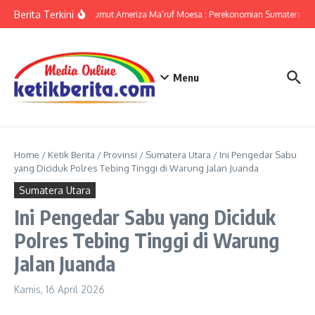
Lewati ke konten
Berita Terkini
KPwBI Sumut Ameriza Ma’ruf Moesa : Perekonomian Sumatera Utar
Menu
Home
/
Ketik Berita
/
Provinsi
/
Sumatera Utara
/
Ini Pengedar Sabu
yang Diciduk Polres Tebing Tinggi di Warung Jalan Juanda
Sumatera Utara
Ini Pengedar Sabu yang Diciduk
Polres Tebing Tinggi di Warung
Jalan Juanda
Kamis, 16 April 2026