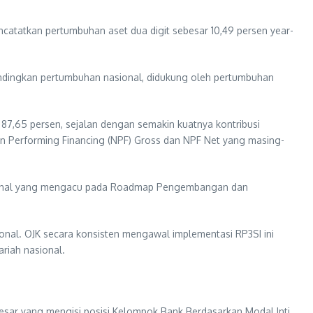
atatkan pertumbuhan aset dua digit sebesar 10,49 persen year-
ibandingkan pertumbuhan nasional, didukung oleh pertumbuhan
i 87,65 persen, sejalan dengan semakin kuatnya kontribusi
o Non Performing Financing (NPF) Gross dan NPF Net yang masing-
asional yang mengacu pada Roadmap Pengembangan dan
nal. OJK secara konsisten mengawal implementasi RP3SI ini
riah nasional.
 besar yang mengisi posisi Kelompok Bank Berdasarkan Modal Inti