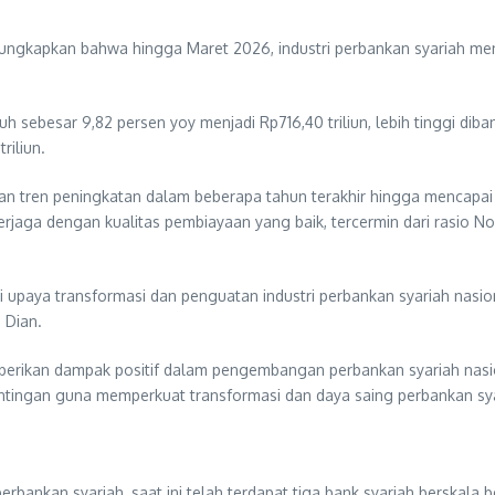
ngkapkan bahwa hingga Maret 2026, industri perbankan syariah menc
h sebesar 9,82 persen yoy menjadi Rp716,40 triliun, lebih tinggi d
riliun.
jukkan tren peningkatan dalam beberapa tahun terakhir hingga mencapa
ap terjaga dengan kualitas pembiayaan yang baik, tercermin dari rasi
i upaya transformasi dan penguatan industri perbankan syariah n
 Dian.
berikan dampak positif dalam pengembangan perbankan syariah nasio
ntingan guna memperkuat transformasi dan daya saing perbankan sya
rbankan syariah, saat ini telah terdapat tiga bank syariah berskala