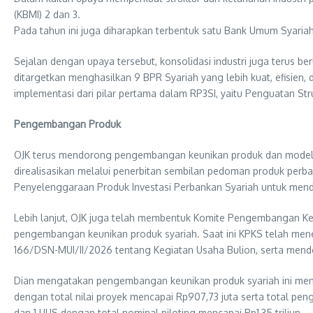
(KBMI) 2 dan 3.
Pada tahun ini juga diharapkan terbentuk satu Bank Umum Syariah
Sejalan dengan upaya tersebut, konsolidasi industri juga terus
ditargetkan menghasilkan 9 BPR Syariah yang lebih kuat, efisien
implementasi dari pilar pertama dalam RP3SI, yaitu Penguatan Str
Pengembangan Produk
OJK terus mendorong pengembangan keunikan produk dan model bisn
direalisasikan melalui penerbitan sembilan pedoman produk perb
Penyelenggaraan Produk Investasi Perbankan Syariah untuk mend
Lebih lanjut, OJK juga telah membentuk Komite Pengembangan Ke
pengembangan keunikan produk syariah. Saat ini KPKS telah mene
166/DSN-MUI/II/2026 tentang Kegiatan Usaha Bulion, serta men
Dian mengatakan pengembangan keunikan produk syariah ini menun
dengan total nilai proyek mencapai Rp907,73 juta serta total pen
dan 1 UUS dengan total nominal piloting mencapai Rp1,35 triliun.