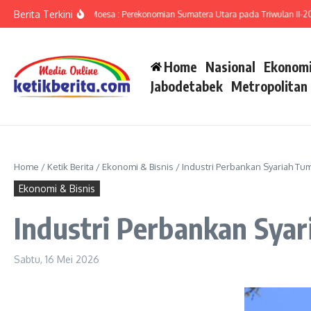
Lewati ke konten
Berita Terkini
 Ameriza Ma’ruf Moesa : Perekonomian Sumatera Utara pada Triwulan II-2026 Me
Home
Nasional
Ekonomi
Jabodetabek
Metropolitan
Home
/
Ketik Berita
/
Ekonomi & Bisnis
/
Industri Perbankan Syariah Tu
Ekonomi & Bisnis
Industri Perbankan Syar
Sabtu, 16 Mei 2026