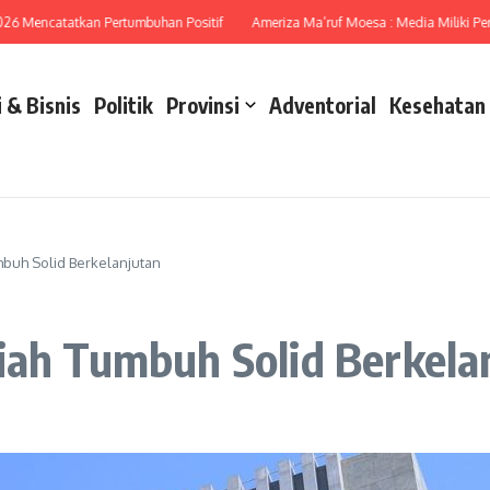
ncatatkan Pertumbuhan Positif
Ameriza Ma’ruf Moesa : Media Miliki Peran Str
 & Bisnis
Politik
Provinsi
Adventorial
Kesehatan
mbuh Solid Berkelanjutan
iah Tumbuh Solid Berkela