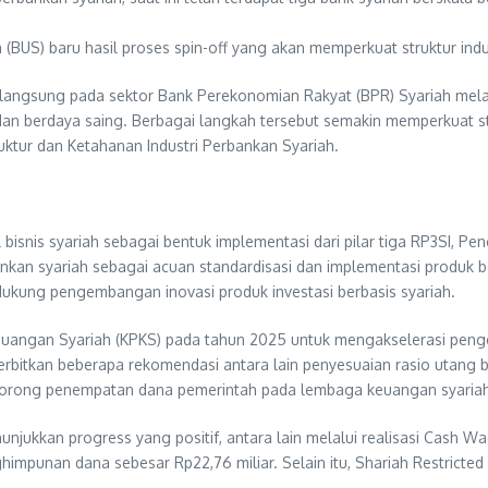
 (BUS) baru hasil proses spin-off yang akan memperkuat struktur ind
 berlangsung pada sektor Bank Perekonomian Rakyat (BPR) Syariah m
, dan berdaya saing. Berbagai langkah tersebut semakin memperkuat s
uktur dan Ketahanan Industri Perbankan Syariah.
is syariah sebagai bentuk implementasi dari pilar tiga RP3SI, Peng
ankan syariah sebagai acuan standardisasi dan implementasi produk
ukung pengembangan inovasi produk investasi berbasis syariah.
uangan Syariah (KPKS) pada tahun 2025 untuk mengakselerasi peng
rbitkan beberapa rekomendasi antara lain penyesuaian rasio utang b
dorong penempatan dana pemerintah pada lembaga keuangan syariah
jukkan progress yang positif, antara lain melalui realisasi Cash W
ghimpunan dana sebesar Rp22,76 miliar. Selain itu, Shariah Restricte