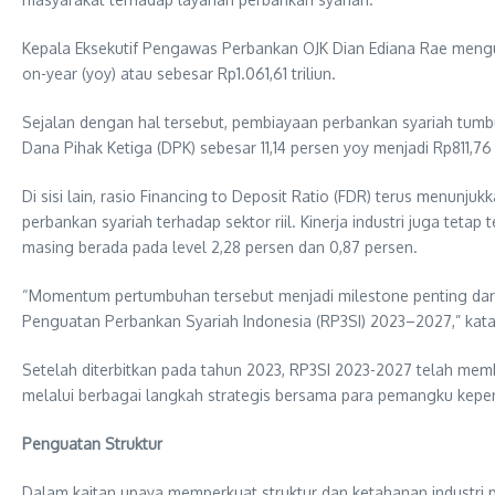
Kepala Eksekutif Pengawas Perbankan OJK Dian Ediana Rae mengu
on-year (yoy) atau sebesar Rp1.061,61 triliun.
Sejalan dengan hal tersebut, pembiayaan perbankan syariah tumbu
Dana Pihak Ketiga (DPK) sebesar 11,14 persen yoy menjadi Rp811,76 t
Di sisi lain, rasio Financing to Deposit Ratio (FDR) terus menun
perbankan syariah terhadap sektor riil. Kinerja industri juga tet
masing berada pada level 2,28 persen dan 0,87 persen.
“Momentum pertumbuhan tersebut menjadi milestone penting dar
Penguatan Perbankan Syariah Indonesia (RP3SI) 2023–2027,” kata
Setelah diterbitkan pada tahun 2023, RP3SI 2023-2027 telah mem
melalui berbagai langkah strategis bersama para pemangku kepe
Penguatan Struktur
Dalam kaitan upaya memperkuat struktur dan ketahanan industri pe