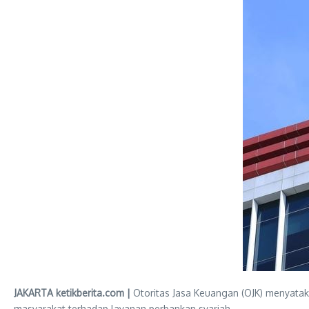
JAKARTA ketikberita.com |
Otoritas Jasa Keuangan (OJK) menyatakan
masyarakat terhadap layanan perbankan syariah.