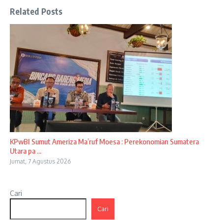
Related Posts
KPwBI Sumut Ameriza Ma’ruf Moesa : Perekonomian Sumatera
Utara pa ...
Jumat, 7 Agustus 2026
Cari
Cari