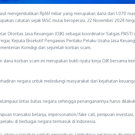
asil mengembalikan Rp161 miliar yang merupakan dana dari 1.070 masy
upakan catatan sejak IASC mulai beroperasi, 22 November 2024 hingg
r Otoritas Jasa Keuangan (OJK) sebagai koordinator Satgas PASTI dan
ar, Kepala Eksekutif Pengawas Perilaku Pelaku Usaha Jasa Keuanga
Kementerian Komdigi dan sejumlah korban scam.
 dana korban scam ini merupakan bukti nyata kerja OJK bersama kem
hadiran negara untuk melindungi masyarakat dari kejahatan keuangan
melampaui lintas batas negara sehingga penanganannya harus dilak
puan transaksi belanja, impersonation/fake call, penipuan investasi, 
pelaku di berbagai negara termasuk di Indonesia.
: adanya lonjakan jumlah pengaduan, lambatnya pelaporan disampaik