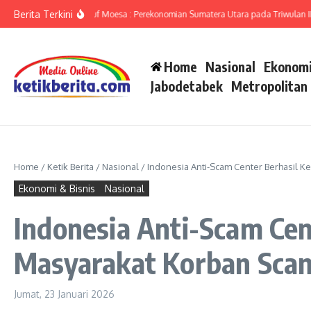
Lewati ke konten
Berita Terkini
mut Ameriza Ma’ruf Moesa : Perekonomian Sumatera Utara pada Triwulan II-2026
Home
Nasional
Ekonomi
Jabodetabek
Metropolitan
Home
/
Ketik Berita
/
Nasional
/
Indonesia Anti-Scam Center Berhasil K
Ekonomi & Bisnis
Nasional
Indonesia Anti-Scam Cen
Masyarakat Korban Sca
Jumat, 23 Januari 2026