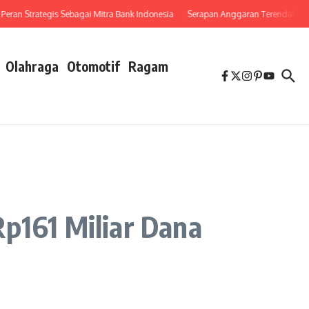
Strategis Sebagai Mitra Bank Indonesia
Serapan Anggaran Terendah, Inspektora
Olahraga
Otomotif
Ragam
Rp161 Miliar Dana