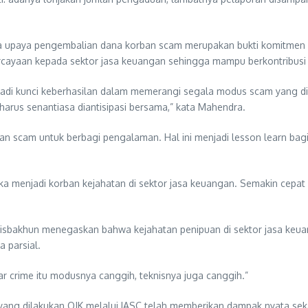
upaya pengembalian dana korban scam merupakan bukti komitmen ku
cayaan kepada sektor jasa keuangan sehingga mampu berkontribus
adi kunci keberhasilan dalam memerangi segala modus scam yang dila
arus senantiasa diantisipasi bersama,” kata Mahendra.
ban scam untuk berbagi pengalaman. Hal ini menjadi lesson learn ba
ka menjadi korban kejahatan di sektor jasa keuangan. Semakin cepat
Misbakhun menegaskan bahwa kejahatan penipuan di sektor jasa keua
 parsial.
ollar crime itu modusnya canggih, teknisnya juga canggih.”
 yang dilakukan OJK melalui IASC telah memberikan dampak nyata se