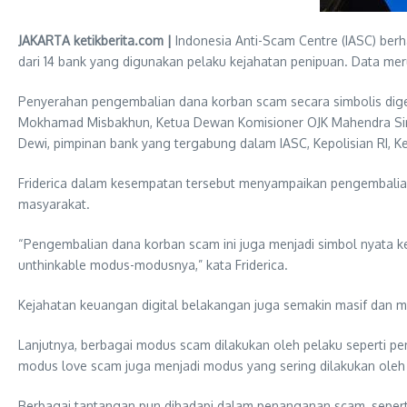
JAKARTA ketikberita.com |
Indonesia Anti-Scam Centre (IASC) berh
dari 14 bank yang digunakan pelaku kejahatan penipuan. Data mer
Penyerahan pengembalian dana korban scam secara simbolis digela
Mokhamad Misbakhun, Ketua Dewan Komisioner OJK Mahendra Sireg
Dewi, pimpinan bank yang tergabung dalam IASC, Kepolisian RI, 
Friderica dalam kesempatan tersebut menyampaikan pengembalian
masyarakat.
“Pengembalian dana korban scam ini juga menjadi simbol nyata ke
unthinkable modus-modusnya,” kata Friderica.
Kejahatan keuangan digital belakangan juga semakin masif dan 
Lanjutnya, berbagai modus scam dilakukan oleh pelaku seperti peni
modus love scam juga menjadi modus yang sering dilakukan oleh 
Berbagai tantangan pun dihadapi dalam penanganan scam, seperti