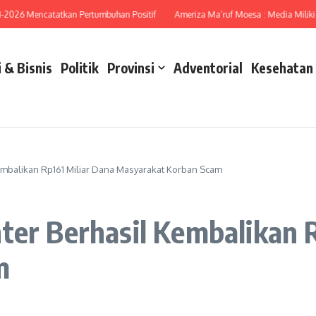
 Mencatatkan Pertumbuhan Positif
Ameriza Ma’ruf Moesa : Media Miliki Peran 
 & Bisnis
Politik
Provinsi
Adventorial
Kesehatan
embalikan Rp161 Miliar Dana Masyarakat Korban Scam
ter Berhasil Kembalikan 
m