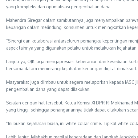
yang kompleks dan optimalisasi pengembalian dana.
Mahendra Siregar dalam sambutannya juga menyampaikan bahwa 
keuangan dalam melindungi konsumen untuk meningkatkan keper
“Sinergi dan kolaborasi antarseluruh pemangku kepentingan menj
aspek lainnya yang digunakan pelaku untuk melakukan kejahatan h
Lanjutnya, OJK juga mengapresiasi keberanian dan kesediaan kor
bersama dalam memerangi kejahatan keuangan digital dimaksud.
Masyarakat juga diimbau untuk segera melaporkan kepada IASC ji
pengembalian dana yang dapat dilakukan.
Sejalan dengan hal tersebut, Ketua Komisi XI DPR RI Mokhamad 
yang tinggi, sehingga penanganannya tidak dapat dilakukan secara
“Ini bukan kejahatan biasa, ini white collar crime. Tipikal white c
Lebih lanjut, Misbakhun menilai keberadaan dan langkah-langkah