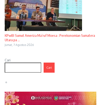
KPwBI Sumut Ameriza Ma’ruf Moesa : Perekonomian Sumatera
Utara pa ...
Jumat, 7 Agustus 2026
Cari
Cari