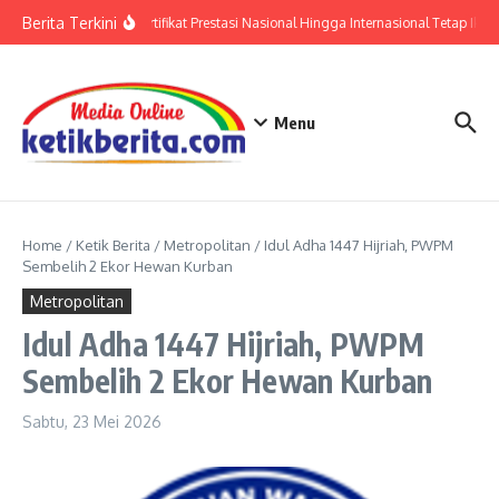
Lewati ke konten
Berita Terkini
Polri: Sertifikat Prestasi Nasional Hingga Internasional Tetap Ikut
Menu
Home
/
Ketik Berita
/
Metropolitan
/
Idul Adha 1447 Hijriah, PWPM
Sembelih 2 Ekor Hewan Kurban
Metropolitan
Idul Adha 1447 Hijriah, PWPM
Sembelih 2 Ekor Hewan Kurban
Sabtu, 23 Mei 2026