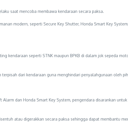
t pelaku saat mencoba membawa kendaraan secara paksa.
eamanan modern, seperti Secure Key Shutter, Honda Smart Key Syste
ing kendaraan seperti STNK maupun BPKB di dalam jok sepeda motor.
terpisah dari kendaraan guna menghindari penyalahgunaan oleh pih
heft Alarm dan Honda Smart Key System, pengendara disarankan untu
disentuh atau digerakkan secara paksa sehingga dapat membantu me