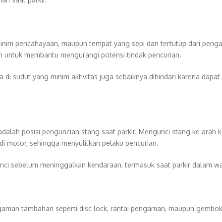
i minim pencahayaan, maupun tempat yang sepi dan tertutup dari peng
untuk membantu mengurangi potensi tindak pencurian.
da di sudut yang minim aktivitas juga sebaiknya dihindari karena dap
alah posisi penguncian stang saat parkir. Mengunci stang ke arah ka
di motor, sehingga menyulitkan pelaku pencurian.
nci sebelum meninggalkan kendaraan, termasuk saat parkir dalam wa
man tambahan seperti disc lock, rantai pengaman, maupun gembok r