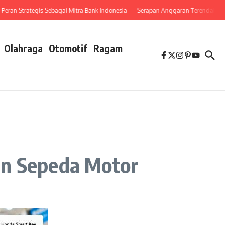
n Strategis Sebagai Mitra Bank Indonesia
Serapan Anggaran Terendah, Inspekto
Olahraga
Otomotif
Ragam
an Sepeda Motor