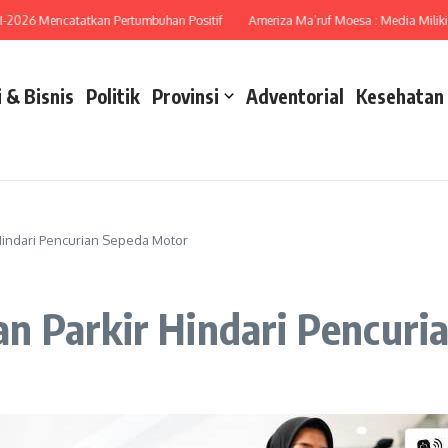
26 Mencatatkan Pertumbuhan Positif
Ameriza Ma’ruf Moesa : Media Miliki Pera
 & Bisnis
Politik
Provinsi
Adventorial
Kesehatan
Hindari Pencurian Sepeda Motor
n Parkir Hindari Pencuri