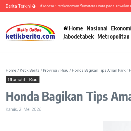
Lewati ke konten
Berita Terkini
Sumut Ameriza Ma’ruf Moesa : Perekonomian Sumatera Utara pada Triwulan II-20
Home
Nasional
Ekonomi
Jabodetabek
Metropolitan
Home
/
Ketik Berita
/
Provinsi
/
Riau
/
Honda Bagikan Tips Aman Parkir 
Otomotif
Riau
Honda Bagikan Tips Ama
Kamis, 21 Mei 2026