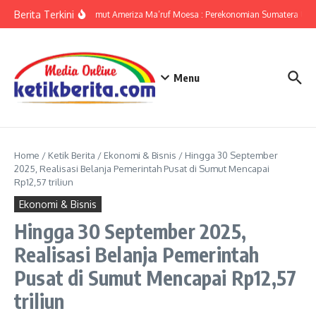
Lewati ke konten
Berita Terkini
KPwBI Sumut Ameriza Ma’ruf Moesa : Perekonomian Sumatera Utara
Menu
Home
/
Ketik Berita
/
Ekonomi & Bisnis
/
Hingga 30 September
2025, Realisasi Belanja Pemerintah Pusat di Sumut Mencapai
Rp12,57 triliun
Ekonomi & Bisnis
Hingga 30 September 2025,
Realisasi Belanja Pemerintah
Pusat di Sumut Mencapai Rp12,57
triliun