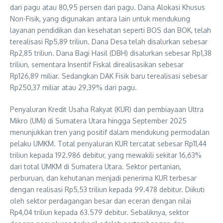
dari pagu atau 80,95 persen dari pagu. Dana Alokasi Khusus
Non-Fisik, yang digunakan antara lain untuk mendukung
layanan pendidikan dan kesehatan seperti BOS dan BOK, telah
terealisasi Rp5,89 triliun. Dana Desa telah disalurkan sebesar
Rp2,85 triliun. Dana Bagi Hasil (DBH) disalurkan sebesar Rp1,38
triliun, sementara Insentif Fiskal direalisasikan sebesar
Rp126,89 miliar. Sedangkan DAK Fisik baru terealisasi sebesar
Rp250,37 miliar atau 29,39% dari pagu.
Penyaluran Kredit Usaha Rakyat (KUR) dan pembiayaan Ultra
Mikro (UMi) di Sumatera Utara hingga September 2025
menunjukkan tren yang positif dalam mendukung permodalan
pelaku UMKM. Total penyaluran KUR tercatat sebesar Rp11,44
triliun kepada 192.986 debitur, yang mewakili sekitar 16,63%
dari total UMKM di Sumatera Utara. Sektor pertanian,
perburuan, dan kehutanan menjadi penerima KUR terbesar
dengan realisasi Rp5,53 triliun kepada 99.478 debitur. Diikuti
oleh sektor perdagangan besar dan eceran dengan nilai
Rp4,04 triliun kepada 63.579 debitur. Sebaliknya, sektor