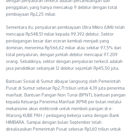
dengan penyaluran terkecil adalah pertambangan dan
penggalian, yang hanya mencakup 9 debitur dengan total
pembiayaan Rp2,25 miliar.
Sementara itu, penyaluran pembiayaan Ultra Mikro (UMi) telah
mencapai Rp548,51 miliar kepada 99.392 debitur. Sektor
perdagangan besar dan eceran kembali menjadi yang
dominan, menerima Rp566,62 miliar atau sekitar 97,5% dari
total penyaluran, dengan jumlah debitur mencapai 97.209
orang. Sebaliknya, sektor dengan penyaluran terkecil adalah
jasa pendidikan sebanyak 12 debitur sejumlah Rp45,50 juta.
Bantuan Sosial di Sumut dibayar langsung oleh Pemerintah
Pusat di Sumut sebesar Rp2,71 triliun untuk 4,39 juta penerima
manfaat. Bantuan Pangan Non Tunai (BPNT), bantuan pangan
kepada Keluarga Penerima Manfaat (KPM) per bulan melalui
mekanisme akun elektronik untuk membeli pangan di e-
Warong KUBE PKH / pedagang bekerja sama dengan Bank
HIMBARA. Sampai dengan bulan September telah
direalisasikan Pemerintah Pusat sebesar Rp1,60 triliun untuk