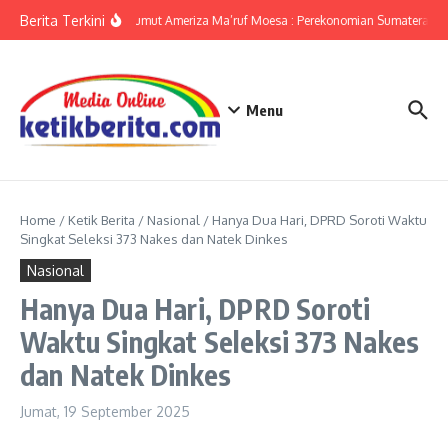
Lewati ke konten
Berita Terkini
KPwBI Sumut Ameriza Ma’ruf Moesa : Perekonomian Sumatera Utar
Menu
Home
/
Ketik Berita
/
Nasional
/
Hanya Dua Hari, DPRD Soroti Waktu
Singkat Seleksi 373 Nakes dan Natek Dinkes
Nasional
Hanya Dua Hari, DPRD Soroti
Waktu Singkat Seleksi 373 Nakes
dan Natek Dinkes
Jumat, 19 September 2025