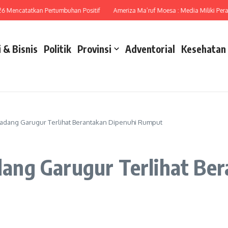
encatatkan Pertumbuhan Positif
Ameriza Ma’ruf Moesa : Media Miliki Peran Str
 & Bisnis
Politik
Provinsi
Adventorial
Kesehatan
dang Garugur Terlihat Berantakan Dipenuhi Rumput
ng Garugur Terlihat Ber