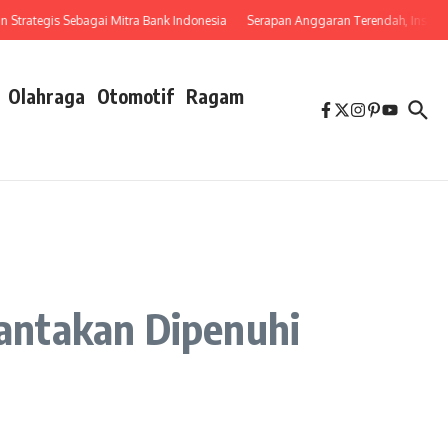
ategis Sebagai Mitra Bank Indonesia
Serapan Anggaran Terendah, Inspektorat S
Olahraga
Otomotif
Ragam
antakan Dipenuhi