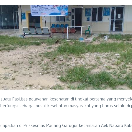
uatu Fasilitas pelayanan kesehatan di tingkat pertama yang menye
berfungsi sebagai pusat kesehatan masyarakat yang harus selalu di
 di dapatkan di Puskesmas Padang Garugur kecamatan Aek Nabara Ka