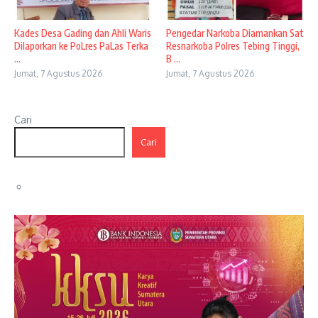
Kades Desa Gading dan Ahli Waris
Pengedar Narkoba Diamankan Sat
Dilaporkan ke PoLres PaLas Terka
Resnarkoba Polres Tebing Tinggi,
...
B ...
Jumat, 7 Agustus 2026
Jumat, 7 Agustus 2026
Cari
Cari