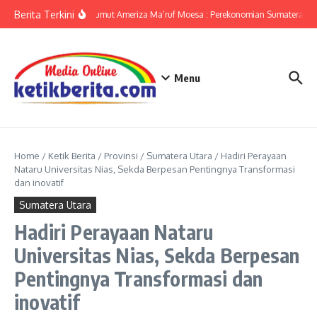
Lewati ke konten
Berita Terkini
KPwBI Sumut Ameriza Ma’ruf Moesa : Perekonomian Sumatera Uta
Menu
Home
/
Ketik Berita
/
Provinsi
/
Sumatera Utara
/
Hadiri Perayaan
Nataru Universitas Nias, Sekda Berpesan Pentingnya Transformasi
dan inovatif
Sumatera Utara
Hadiri Perayaan Nataru
Universitas Nias, Sekda Berpesan
Pentingnya Transformasi dan
inovatif