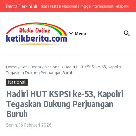
Lewati ke konten
Berita Terkini
Polri: Sertifikat Prestasi Nasional Hingga Internasional Tetap Ikuti T
Menu
Home
/
Ketik Berita
/
Nasional
/
Hadiri HUT KSPSI ke-53, Kapolri
Tegaskan Dukung Perjuangan Buruh
Nasional
Hadiri HUT KSPSI ke-53, Kapolri
Tegaskan Dukung Perjuangan
Buruh
Senin, 16 Februari 2026