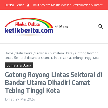
Lewati ke konten
Berita Terkini
KPwBI Sumut Ameriza Ma’ruf Moesa : Perekonomian Sumatera Utar
Menu
Home
/
Ketik Berita
/
Provinsi
/
Sumatera Utara
/
Gotong Royong
Lintas Sektoral di Bandar Utama Dihadiri Camat Tebing Tinggi Kota
Sumatera Utara
Gotong Royong Lintas Sektoral di
Bandar Utama Dihadiri Camat
Tebing Tinggi Kota
Jumat, 29 Mei 2026