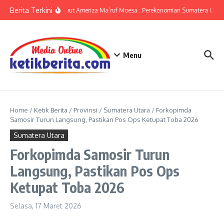
Lewati ke konten
Berita Terkini
KPwBI Sumut Ameriza Ma’ruf Moesa : Perekonomian Sumatera Utara 
Menu
Home
/
Ketik Berita
/
Provinsi
/
Sumatera Utara
/
Forkopimda
Samosir Turun Langsung, Pastikan Pos Ops Ketupat Toba 2026
Sumatera Utara
Forkopimda Samosir Turun
Langsung, Pastikan Pos Ops
Ketupat Toba 2026
Selasa, 17 Maret 2026