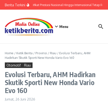
Lewati ke konten
Berita Terkini
Polri: Sertifikat Prestasi Nasional Hingga Internasional Tetap Ikuti 
Menu
Home
/
Ketik Berita
/
Provinsi
/
Riau
/
Evolusi Terbaru, AHM
Hadirkan Skutik Sporti New Honda Vario Evo 160
Otomotif
Riau
Evolusi Terbaru, AHM Hadirkan
Skutik Sporti New Honda Vario
Evo 160
Jumat, 26 Juni 2026