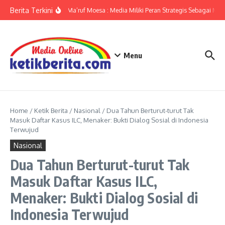
Lewati ke konten
Berita Terkini
Ameriza Ma’ruf Moesa : Media Miliki Peran Strategis Sebagai Mitra
Menu
Home
/
Ketik Berita
/
Nasional
/
Dua Tahun Berturut-turut Tak
Masuk Daftar Kasus ILC, Menaker: Bukti Dialog Sosial di Indonesia
Terwujud
Nasional
Dua Tahun Berturut-turut Tak
Masuk Daftar Kasus ILC,
Menaker: Bukti Dialog Sosial di
Indonesia Terwujud