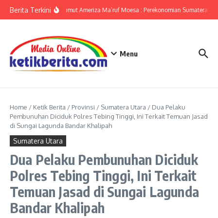
Lewati ke konten
Berita Terkini
KPwBI Sumut Ameriza Ma’ruf Moesa : Perekonomian Sumatera Utar
Menu
Home
/
Ketik Berita
/
Provinsi
/
Sumatera Utara
/
Dua Pelaku
Pembunuhan Diciduk Polres Tebing Tinggi, Ini Terkait Temuan Jasad
di Sungai Lagunda Bandar Khalipah
Sumatera Utara
Dua Pelaku Pembunuhan Diciduk
Polres Tebing Tinggi, Ini Terkait
Temuan Jasad di Sungai Lagunda
Bandar Khalipah