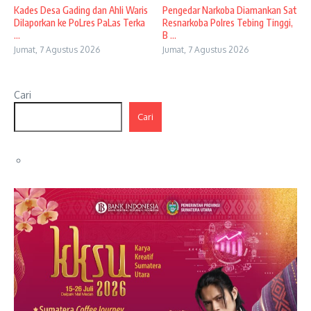
Kades Desa Gading dan Ahli Waris
Pengedar Narkoba Diamankan Sat
Dilaporkan ke PoLres PaLas Terka
Resnarkoba Polres Tebing Tinggi,
...
B ...
Jumat, 7 Agustus 2026
Jumat, 7 Agustus 2026
Cari
Cari