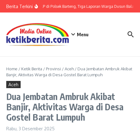
Lewati ke konten
Berita Terkini
Terkait LP di Polsek Barteng, Tiga Laporan Warga Dusun Balaka di
Menu
Home
/
Ketik Berita
/
Provinsi
/
Aceh
/
Dua Jembatan Ambruk Akibat
Banjir, Aktivitas Warga di Desa Gostel Barat Lumpuh
Aceh
Dua Jembatan Ambruk Akibat
Banjir, Aktivitas Warga di Desa
Gostel Barat Lumpuh
Rabu, 3 Desember 2025