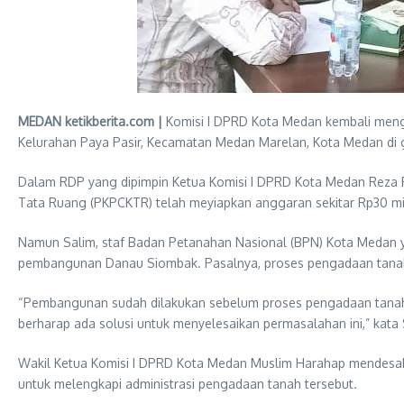
MEDAN ketikberita.com |
Komisi I DPRD Kota Medan kembali mengel
Kelurahan Paya Pasir, Kecamatan Medan Marelan, Kota Medan di
Dalam RDP yang dipimpin Ketua Komisi I DPRD Kota Medan Reza P
Tata Ruang (PKPCKTR) telah meyiapkan anggaran sekitar Rp30 mili
Namun Salim, staf Badan Petanahan Nasional (BPN) Kota Medan ya
pembangunan Danau Siombak. Pasalnya, proses pengadaan tanah
“Pembangunan sudah dilakukan sebelum proses pengadaan tanah. H
berharap ada solusi untuk menyelesaikan permasalahan ini,” kata 
Wakil Ketua Komisi I DPRD Kota Medan Muslim Harahap mendesak
untuk melengkapi administrasi pengadaan tanah tersebut.