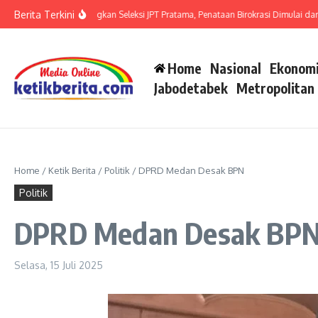
Lewati ke konten
Berita Terkini
eh Singkil Matangkan Seleksi JPT Pratama, Penataan Birokrasi Dimulai dari Pejab
Home
Nasional
Ekonomi
Jabodetabek
Metropolitan
Home
/
Ketik Berita
/
Politik
/
DPRD Medan Desak BPN
Politik
DPRD Medan Desak BP
Selasa, 15 Juli 2025