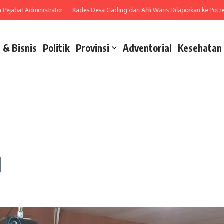
at Administrator
Kades Desa Gading dan Ahli Waris Dilaporkan ke PoLres PaLa
 & Bisnis
Politik
Provinsi
Adventorial
Kesehatan
N