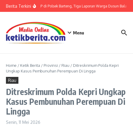
Lewati ke konten
Berita Terkini
Terkait LP di Polsek Barteng, Tiga Laporan Warga Dusun Balaka di
Menu
Home
/
Ketik Berita
/
Provinsi
/
Riau
/
Ditreskrimum Polda Kepri
Ungkap Kasus Pembunuhan Perempuan Di Lingga
Riau
Ditreskrimum Polda Kepri Ungkap
Kasus Pembunuhan Perempuan Di
Lingga
Senin, 11 Mei 2026