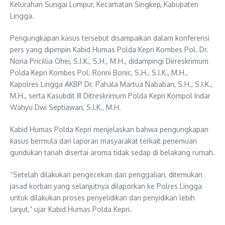
Kelurahan Sungai Lumpur, Kecamatan Singkep, Kabupaten
Lingga.
Pengungkapan kasus tersebut disampaikan dalam konferensi
pers yang dipimpin Kabid Humas Polda Kepri Kombes Pol. Dr.
Nona Pricillia Ohei, S.I.K., S.H., M.H., didampingi Dirreskrimum
Polda Kepri Kombes Pol. Ronni Bonic, S.H., S.I.K., M.H.,
Kapolres Lingga AKBP Dr. Pahala Martua Nababan, S.H., S.I.K.,
M.H., serta Kasubdit III Ditreskrimum Polda Kepri Kompol Indar
Wahyu Dwi Septiawan, S.I.K., M.H.
Kabid Humas Polda Kepri menjelaskan bahwa pengungkapan
kasus bermula dari laporan masyarakat terkait penemuan
gundukan tanah disertai aroma tidak sedap di belakang rumah.
“Setelah dilakukan pengecekan dan penggalian, ditemukan
jasad korban yang selanjutnya dilaporkan ke Polres Lingga
untuk dilakukan proses penyelidikan dan penyidikan lebih
lanjut,” ujar Kabid Humas Polda Kepri.