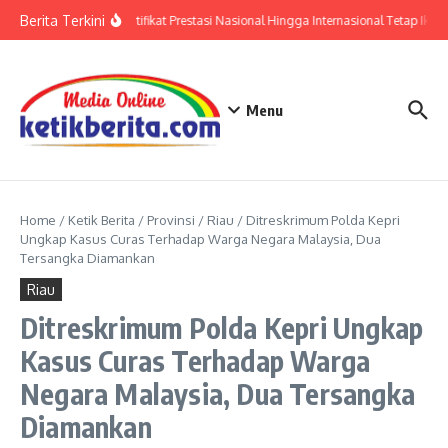
Lewati ke konten
Berita Terkini
Polri: Sertifikat Prestasi Nasional Hingga Internasional Tetap Ikuti
Menu
Home
/
Ketik Berita
/
Provinsi
/
Riau
/
Ditreskrimum Polda Kepri
Ungkap Kasus Curas Terhadap Warga Negara Malaysia, Dua
Tersangka Diamankan
Riau
Ditreskrimum Polda Kepri Ungkap
Kasus Curas Terhadap Warga
Negara Malaysia, Dua Tersangka
Diamankan