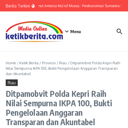
Lewati ke konten
Berita Terkini
KPwBI Sumut Ameriza Ma’ruf Moesa : Perekonomian Sumatera Utara
Menu
Home
/
Ketik Berita
/
Provinsi
/
Riau
/
Ditpamobvit Polda Kepri Raih
Nilai Sempurna IKPA 100, Bukti Pengelolaan Anggaran Transparan
dan Akuntabel
Riau
Ditpamobvit Polda Kepri Raih
Nilai Sempurna IKPA 100, Bukti
Pengelolaan Anggaran
Transparan dan Akuntabel