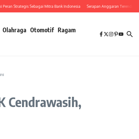
an Strategis Sebagai Mitra Bank Indonesia
Serapan Anggaran Terendah, Inspekt
Olahraga
Otomotif
Ragam
ini
K Cendrawasih,