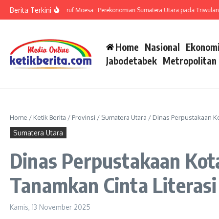
Lewati ke konten
Berita Terkini
Sumut Ameriza Ma’ruf Moesa : Perekonomian Sumatera Utara pada Triwulan II-2
Home
Nasional
Ekonomi
Jabodetabek
Metropolitan
Home
/
Ketik Berita
/
Provinsi
/
Sumatera Utara
/
Dinas Perpustakaan Ko
Sumatera Utara
Dinas Perpustakaan Kot
Tanamkan Cinta Literasi 
Kamis, 13 November 2025