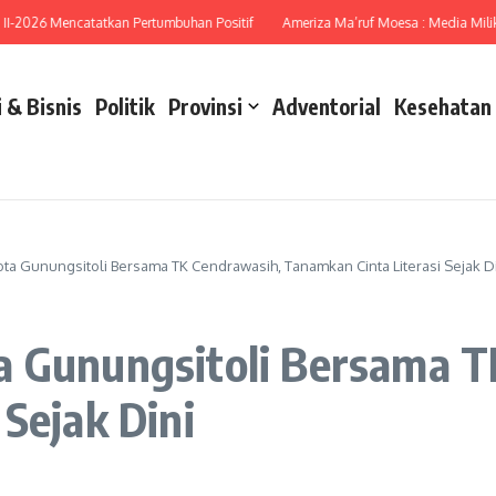
026 Mencatatkan Pertumbuhan Positif
Ameriza Ma’ruf Moesa : Media Miliki Per
 & Bisnis
Politik
Provinsi
Adventorial
Kesehatan
ta Gunungsitoli Bersama TK Cendrawasih, Tanamkan Cinta Literasi Sejak D
a Gunungsitoli Bersama T
Sejak Dini